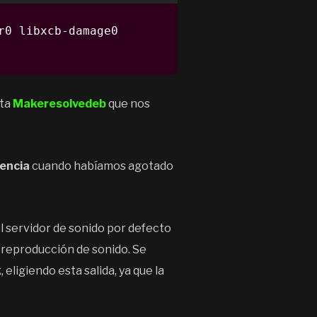
0 libxcb-damage0 
nta
Makeresolvedeb
que nos
cencia
cuando habíamos agotado
l servidor de sonido por defecto
a reproducción de sonido. Se
k
, eligiendo esta salida, ya que la