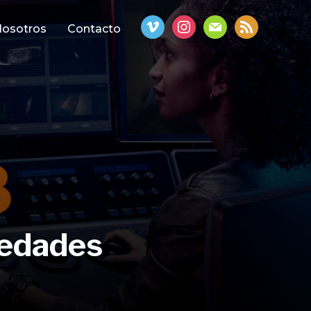
vimeo
instagram
mail
rss
osotros
Contacto
vedades