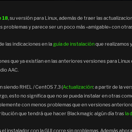
e 18
, su versión para Linux, además de traer las actualizaci
s problemas y parece ser un poco más «amigable» con otras
e las indicaciones en la
guía de instalación
que realizamos y
nes que ya existían en las anteriores versiones para Linux
udio AAC.
en siendo RHEL / CentOS 7.3 (
Actualización
: a partir de la ve
rgo, esto no significa que no se pueda instalar en otras co
blemente con menos problemas que en versiones anteriores
stribución que tendrá que hacer Blackmagic algún día tras
la 
s
el instalador con la GUI corre sin problemas. Además ahor