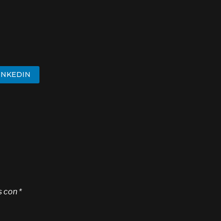
INKEDIN
s con
*