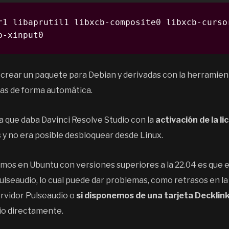
r1 libaprutil1 libxcb-composite0 libxcb-cursor
b-xinput0
crear un paquete para Debian y derivadas con la herramie
ias de forma automática.
 que daba Davinci Resolve Studio con la
activación de la li
 y no era posible desbloquear desde Linux.
mos en Ubuntu con versiones superiores a la 22.04 es que e
ulseaudio, lo cual puede dar problemas, como retrasos en l
ervidor Pulseaudio o
si disponemos de una tarjeta Decklin
dio directamente.