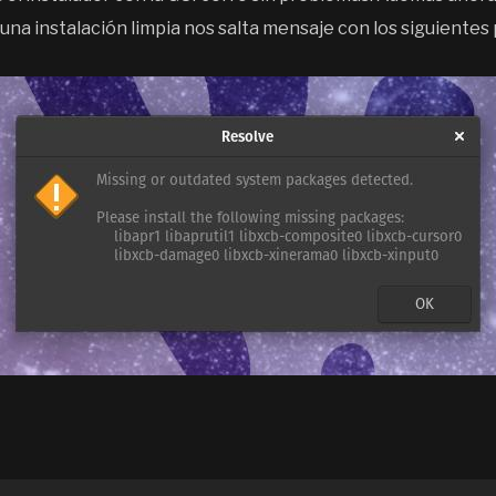
 una instalación limpia nos salta mensaje con los siguientes