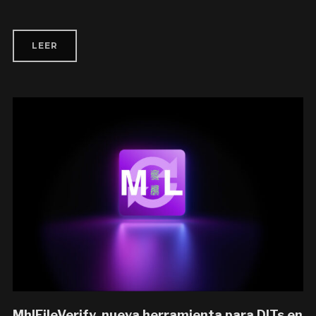
LEER
MhlFileVerify, nueva herramienta para DITs en